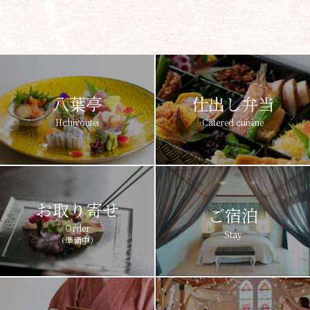
八葉亭
仕出し弁当
Hchiyoutei
Catered cuisine
お取り寄せ
ご宿泊
Order
Stay
（準備中）