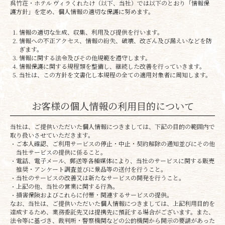
呉竹荘・ホテル ヴィラくれたけ（以下、当社）では以下のとおり「情報保
護方針」を定め、個人情報の適切な保護に努めます。
情報の適切な生成、収集、利用及び提供を行います。
情報への不正アクセス、情報の紛失、破壊、改ざん及び漏えいなどを防
ぎます。
情報に関する法令及びその他規範を遵守します。
情報保護に関する規程類を整備し、継続した改善を行っていきます。
当社は、この方針を文書化し本規程の全ての適用対象者に周知します。
お客様の個人情報の利用目的について
当社は、ご提供いただいた個人情報につきましては、下記の目的の範囲内で
取り扱いさせていただきます。
ご本人確認、ご利用サービスの停止・中止・契約解除の通知並びにその他
当社サービスの提供に係ること。
電話、電子メール、郵送等各種媒体により、当社のサービスに関する販売
推奨・アンケート調査並びに景品等の送付を行うこと。
当社のサービスの改善又は新たなサービスの開発を行うこと。
上記の他、当社の営業に関する行為。
損害保険およびこれらに付帯・関連するサービスの提供。
なお、当社は、ご提供いただいた個人情報につきましては、上記利用目的を
達成するため、業務委託先又は提携先に預託する場合がございます。また、
法令等に基づき、裁判所・警察機関などの公的機関から開示の要請があった