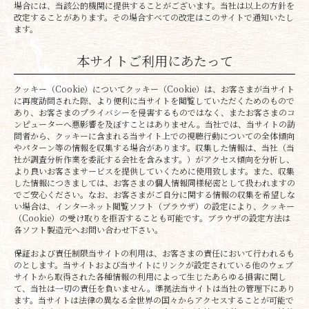
場合には、当該公的機関に提供することがございます。当社は以上の方針を
改定することがあります。その場合すべての改定はこのサイトで通知いたし
ます。
本サイトご利用にあたって
クッキー（Cookie）についてクッキー（Cookie）は、お客さまが当サイト
に再度訪問された際、より便利に当サイトを閲覧していただくためのもので
あり、お客さまのプライバシーを侵害するものではなく、またお客さまのコ
ンピューターへ悪影響を及ぼすことはありません。当社では、当サイトの訪
問者から、クッキーに含まれる当サイト上での視聴行動についての全体傾向
やパターン等の情報を収集する場合があります。収集した情報は、当社（当
社が調査分析作業を委託する会社を含みます。）がアクセス傾向を分析し、
より良いお客さまサービスを提供していくために使用致します。また、収集
した情報につきましては、お客さまの個人情報同様秘密として扱われますの
でご安心ください。なお、お客さまがご自分に関する情報の収集を希望しな
い場合は、インターネット閲覧ソフト（ブラウザ）の設定により、クッキー
（Cookie）の受け取りを拒否することも可能です。ブラウザの設定方法は
各ソフト製造元へお問い合わせ下さい。
保証および責任制限当サイトの利用は、お客さまの責任において行われるも
のとします。当サイトおよび当サイトにリンクが設定されている他のウェブ
サイトから取得された各種情報の利用によって生じたあらゆる損害に関し
て、当社は一切の責任を負いません。準拠法当サイトは当社の管理下にあり
ます。当サイトは法律の異なる全世界の国々からアクセスすることが可能で